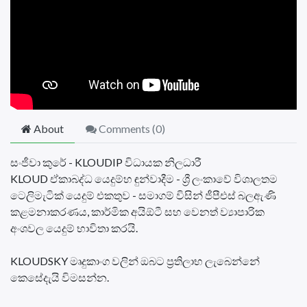
About
Comments (
0
)
සංජීවා කුරේ - KLOUDIP විධායක නිලධාරී
KLOUD ඒකාබද්ධ යෙදුම්හ ඳුන්වාදීම - ශ්‍රී ලංකාවේ විශාලතම
ටෙලිමැටික් යෙදුම් එකතුව - සමාගම් විසින් ජීපීඑස් බලඇණි
කළමනාකරණය, කාර්මික අයිඕටී සහ වෙනත් ව්‍යාපාරික
අංශවල යෙදුම් භාවිතා කරයි.
KLOUDSKY මෘදුකාංග වලින් ඔබට ප්‍රතිලාභ ලැබෙන්නේ
කෙසේදැයි විමසන්න.